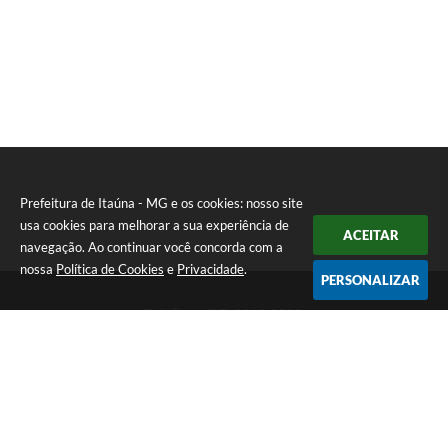
Prefeitura de Itaúna - MG e os cookies: nosso site
usa cookies para melhorar a sua experiência de
ACEITAR
navegação. Ao continuar você concorda com a
nossa
Política de Cookies
e
Privacidade
.
PERSONALIZAR
Telefone: (37) 3249-9500
Endereço: Avenida Boulevard, 153 - Boulevard Lago Sul | CEP:
35680-760
Atendimento de segunda a sexta-feira das 8 às 16h
Prefeitura de Itaúna - MG
Versão do Sistema:
3.5.3 - 19/06/2026