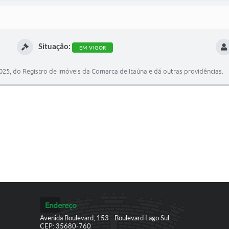
Situação:
EM VIGOR
l. 025, do Registro de Imóveis da Comarca de Itaúna e dá outras providências.
Endereço
Avenida Boulevard, 153 - Boulevard Lago Sul
CEP: 35680-760