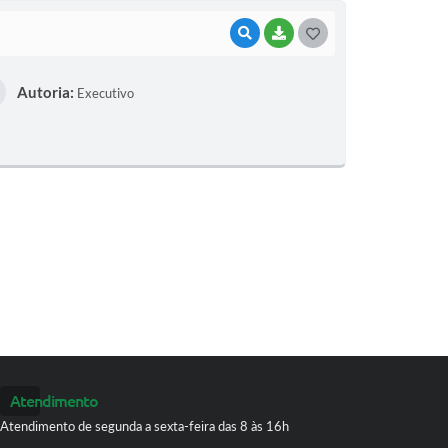
VISUALIZAR
BAIXAR
G
O
Autoria:
Executivo
S
T
E
I
Atendimento
Atendimento de segunda a sexta-feira das 8 às 16h