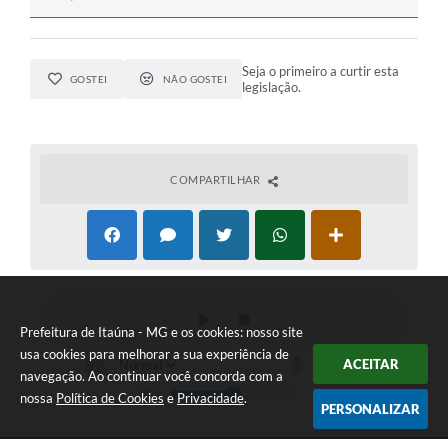
Seja o primeiro a curtir esta
GOSTEI
NÃO GOSTEI
legislação.
COMPARTILHAR
Prefeitura de Itaúna - MG e os cookies: nosso site
usa cookies para melhorar a sua experiência de
ACEITAR
navegação. Ao continuar você concorda com a
nossa
Política de Cookies
e
Privacidade
.
PERSONALIZAR