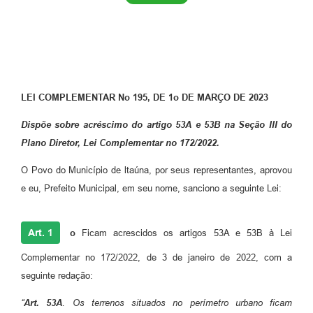
LEI COMPLEMENTAR N
o
195, DE 1
o
DE MARÇO DE 2023
D
ispõe sobre acréscimo do artigo 53A e 53B na Seção III do
Plano Diretor,
Lei Complementar n
o
172/2022.
O Povo do Município de ltaúna, por seus representantes, aprovou
e eu, Prefeito Municipal, em seu nome, sanciono a seguinte Lei:
Art. 1
o
Ficam acrescidos os artigos 53A e 53B à Lei
Complementar no 172/2022, de 3 de janeiro de 2022, com a
seguinte redação:
“
Art. 53A
. Os terrenos situados no perímetro urbano ficam