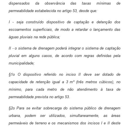
dispensados da
observância das taxas mínimas de
permeabilidade estabelecida no artigo
53, desde que:
I - seja construído dispositivo de captação e detenção dos
escoamentos
superficiais, de modo a retardar o lançamento das
águas pluviais na rede
pública;
II - o sistema de drenagem poderá integrar o sistema de captação
pluvial
em alguns casos, de acordo com regras definidas pela
municipalidade;
§1
o
O dispositivo referido no inciso II deve ser dotado de
capacidade de
retenção igual a 3 m³ (três metros cúbicos), no
mínimo, para cada metro
de não atendimento à taxa de
permeabilidade prevista no artigo 53.
§2
o
Para se evitar sobrecarga do sistema público de drenagem
urbana,
podem ser utilizados, simultaneamente, as áreas
permeáveis de terreno e
os mecanismos dos incisos I e II deste