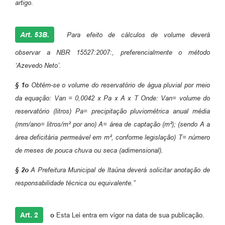
artigo.
Art. 53B.
Para efeito de cálculos de volume deverá
observar a NBR
15527:2007:, preferencialmente o método
‘Azevedo Neto’.
§ 1
o
Obtém-se o volume do reservatório de água pluvial por meio
da
equação: Van = 0,0042 x Pa x A x T
Onde:
Van= volume do
reservatório (litros)
Pa= precipitação pluviométrica anual média
(mm/ano= litros/m² por ano)
A= área de captação (m²); (sendo A a
área deficitária permeável em m²,
conforme legislação)
T= número
de meses de pouca chuva ou seca (adimensional).
§ 2
o
A Prefeitura Municipal de ltaúna deverá solicitar anotação de
responsabilidade técnica ou equivalente.”
Art. 2
o
Esta Lei entra em vigor na data de sua publicação.