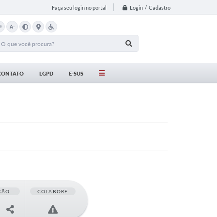
Login / Cadastro
Faça seu login no portal
+
A-
CONTATO
LGPD
E-SUS
ÇÃO
COLABORE