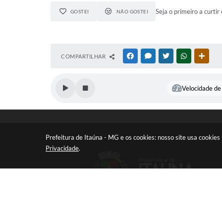
Seja o primeiro a curtir 
GOSTEI
NÃO GOSTEI
COMPARTILHAR
FACEBOOK
MESSENGER
TWITTER
WHATSAPP
OUTR
Velocidade de 
Prefeitura de Itaúna - MG e os cookies: nosso site usa cooki
Privacidade
.