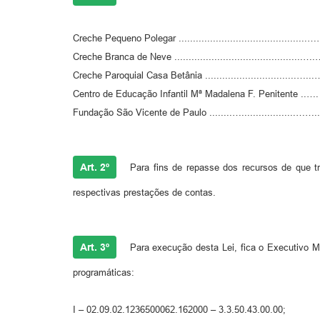
Creche Pequeno Polegar ..........................................
Creche Branca de Neve ..........................................
Creche Paroquial Casa Betânia ................................
Centro de Educação Infantil Mª Madalena F. Penitente .
Fundação São Vicente de Paulo ........…...................…
Art. 2º
Para fins de repasse dos recursos de que tra
respectivas prestações de contas.
Art. 3º
Para execução desta Lei, fica o Executivo Mun
programáticas:
I – 02.09.02.1236500062.162000 – 3.3.50.43.00.00;