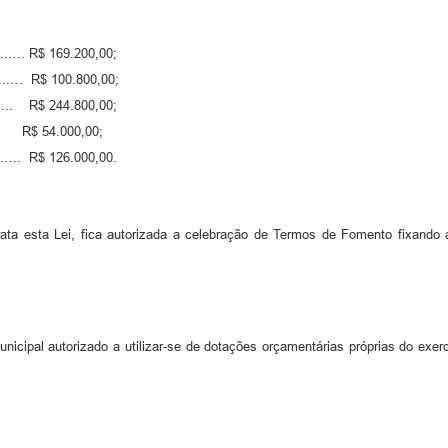
...………. R$ 169.200,00;
...….….… R$ 100.800,00;
…...….. R$ 244.800,00;
.…. R$ 54.000,00;
…...…. R$ 126.000,00.
ta esta Lei, fica autorizada a celebração de Termos de Fomento fixando a
icipal autorizado a utilizar-se de dotações orçamentárias próprias do exerc