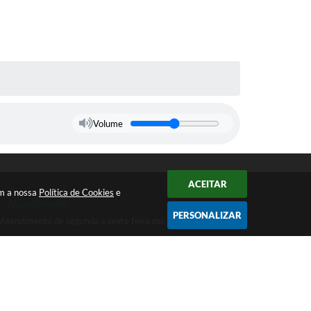
Volume
ACEITAR
om a nossa
Política de Cookies
e
Atendimento
PERSONALIZAR
Atendimento de segunda a sexta-feira das 8 às 16h
Newsletter
Inscreva-se
e receba em seu e-mail informativos da
Prefeitura de Itaúna