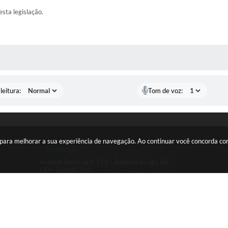
esta legislação.
AS MÍDIAS
leitura:
Tom de voz:
es para melhorar a sua experiência de navegação. Ao continuar você concorda c
Endereço
Avenida Boulevard, 153 - Boulevard Lago Sul
CEP: 35680-760
Contato
(37) 3249-9500
ouvidoria@itauna.mg.gov.br