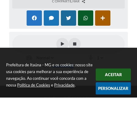
COMPARTILHAR
Prefeitura de Itaúna - MG e os cookies: nosso site
usa cookies para melhorar a sua experiência de
ACEITAR
navegação. Ao continuar você concorda com a
nossa
Política de Cookies
e
Privacidade
.
PERSONALIZAR
Telefone: (37) 3249-9500
Endereço: Avenida Boulevard, 153 - Boulevard Lago Sul | CEP:
35680-760
Atendimento de segunda a sexta-feira das 8 às 16h
Prefeitura de Itaúna - MG
Versão do Sistema:
3.5.3 - 19/06/2026