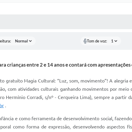
 MÍDIAS
RECEBA NOTÍCIAS
eitura:
Tom de voz:
a crianças entre 2 e 14 anos e contará com apresentações e
to gratuito Magia Cultural: “Luz, som, movimento”! A alegria 
ção, com atividades culturais ganhando movimentos por meio d
ro Hermínio Corradi, s/nº - Cerqueira Lima), sempre a partir 
br
.
nfância e como ferramenta de desenvolvimento social, fazend
rporal como forma de expressão, desenvolvendo aspectos físi