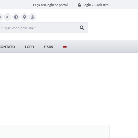
Login / Cadastro
Faça seu login no portal
+
A-
CONTATO
LGPD
E-SUS