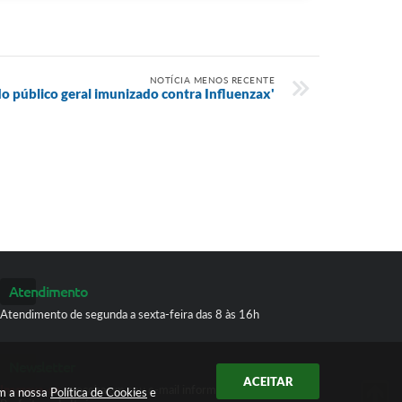
NOTÍCIA MENOS RECENTE
o público geral imunizado contra Influenzax'
Atendimento
Atendimento de segunda a sexta-feira das 8 às 16h
Newsletter
ACEITAR
Inscreva-se
e receba em seu e-mail informativos da
om a nossa
Política de Cookies
e