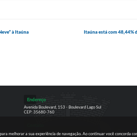
Neve” à Itaúna
Itaúna está com 48,44% d
Endereço
Avenida Boulevard, 153 - Boulevard Lago Sul
CEP: 35680-760
Contato
(37) 3249-9500
es para melhorar a sua experiência de navegação. Ao continuar você concorda c