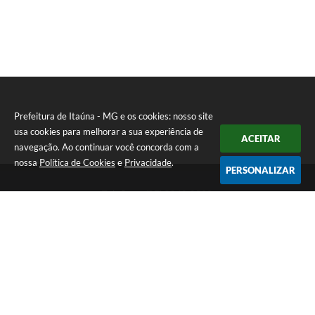
Prefeitura de Itaúna - MG e os cookies: nosso site
usa cookies para melhorar a sua experiência de
ACEITAR
navegação. Ao continuar você concorda com a
nossa
Política de Cookies
e
Privacidade
.
PERSONALIZAR
Telefone: (37) 3249-9500
Endereço: Avenida Boulevard, 153 - Boulevard Lago Sul | CEP:
35680-760
Atendimento de segunda a sexta-feira das 8 às 16h
Prefeitura de Itaúna - MG
Versão do Sistema:
3.5.3 - 19/06/2026
Portal atualizado em:
07/08/2026 16:55
Dados Abertos