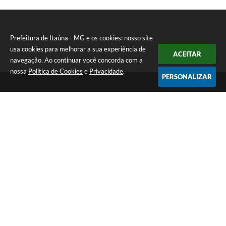
Prefeitura de Itaúna - MG e os cookies: nosso site
usa cookies para melhorar a sua experiência de
ACEITAR
navegação. Ao continuar você concorda com a
nossa
Política de Cookies
e
Privacidade
.
PERSONALIZAR
Telefone: (37) 3249-9500
Endereço: Avenida Boulevard, 153 - Boulevard Lago Sul | CEP:
35680-760
Atendimento de segunda a sexta-feira das 8 às 16h
Prefeitura de Itaúna - MG
Versão do Sistema:
3.5.3 - 19/06/2026
Portal atualizado em:
07/08/2026 16:55
Dados Abertos
Copyright Instar - 2006-2026. Todos os direitos reservados -
Instar Tecnologia