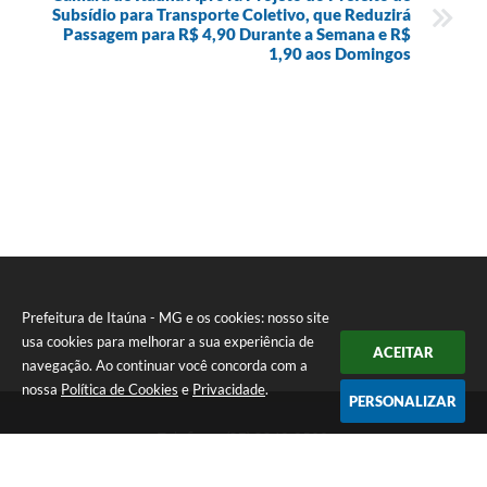
Subsídio para Transporte Coletivo, que Reduzirá
Passagem para R$ 4,90 Durante a Semana e R$
1,90 aos Domingos
Prefeitura de Itaúna - MG e os cookies: nosso site
usa cookies para melhorar a sua experiência de
ACEITAR
navegação. Ao continuar você concorda com a
nossa
Política de Cookies
e
Privacidade
.
PERSONALIZAR
Telefone: (37) 3249-9500
Endereço: Avenida Boulevard, 153 - Boulevard Lago Sul | CEP:
35680-760