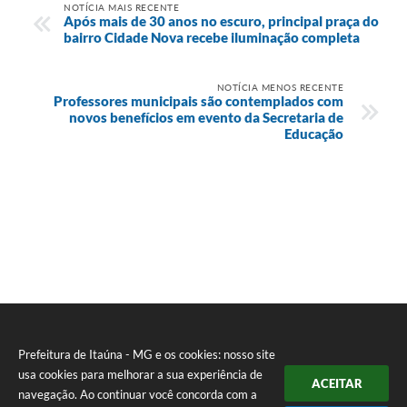
NOTÍCIA MAIS RECENTE
Após mais de 30 anos no escuro, principal praça do
bairro Cidade Nova recebe iluminação completa
NOTÍCIA MENOS RECENTE
Professores municipais são contemplados com
novos benefícios em evento da Secretaria de
Educação
Prefeitura de Itaúna - MG e os cookies: nosso site
usa cookies para melhorar a sua experiência de
ACEITAR
navegação. Ao continuar você concorda com a