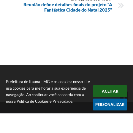
Reunião define detalhes finais do projeto “A
Fantástica Cidade do Natal 2025"
Prefeitura de Itaúna - MG e os cookies: nosso site
usa cookies para melhorar a sua experiência de
ACEITAR
navegação. Ao continuar você concorda com a
nossa
Política de Cookies
e
Privacidade
.
PERSONALIZAR
Telefone: (37) 3249-9500
Endereço: Avenida Boulevard, 153 - Boulevard Lago Sul | CEP:
35680-760
Atendimento de segunda a sexta-feira das 8 às 16h