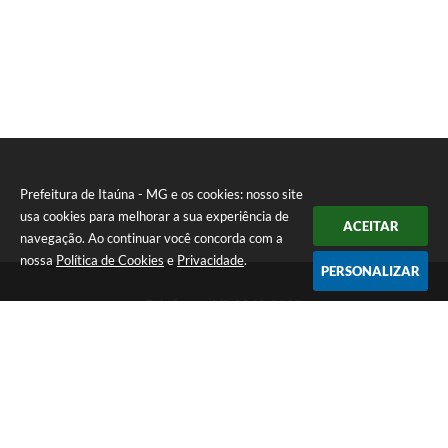
Prefeitura de Itaúna - MG e os cookies: nosso site
usa cookies para melhorar a sua experiência de
ACEITAR
navegação. Ao continuar você concorda com a
nossa
Política de Cookies
e
Privacidade
.
PERSONALIZAR
Telefone: (37) 3249-9500
Endereço: Avenida Boulevard, 153 - Boulevard Lago Sul | CEP:
35680-760
Atendimento de segunda a sexta-feira das 8 às 16h
Prefeitura de Itaúna - MG
Versão do Sistema:
3.5.3 - 19/06/2026