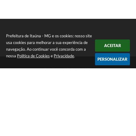
Prefeitura de Itaúna - MG e os cookies: nosso site
usa cookies para melhorar a sua experiência de
ACEITAR
navegação. Ao continuar você concorda com a
nossa
Política de Cookies
e
Privacidade
.
PERSONALIZAR
Telefone: (37) 3249-9500
Endereço: Avenida Boulevard, 153 - Boulevard Lago Sul | CEP:
35680-760
Atendimento de segunda a sexta-feira das 8 às 16h
Prefeitura de Itaúna - MG
Versão do Sistema:
3.5.3 - 19/06/2026
Portal atualizado em:
07/08/2026 16:55
Dados Abertos
Copyright Instar - 2006-2026. Todos os direitos reservados -