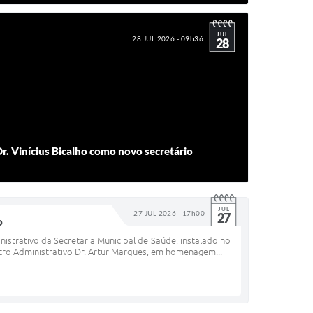
JUL
28 JUL 2026 - 09h36
28
Dr. Vinícius Bicalho como novo secretário
JUL
27 JUL 2026 - 17h00
27
o
nistrativo da Secretaria Municipal de Saúde, instalado no
ro Administrativo Dr. Artur Marques, em homenagem...