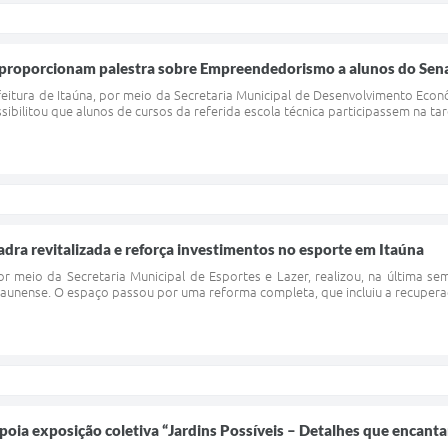
e proporcionam palestra sobre Empreendedorismo a alunos do Sen
feitura de Itaúna, por meio da Secretaria Municipal de Desenvolvimento Eco
ssibilitou que alunos de cursos da referida escola técnica participassem na tar
adra revitalizada e reforça investimentos no esporte em Itaúna
por meio da Secretaria Municipal de Esportes e Lazer, realizou, na última s
taunense. O espaço passou por uma reforma completa, que incluiu a recuperação
apoia exposição coletiva “Jardins Possíveis – Detalhes que encan