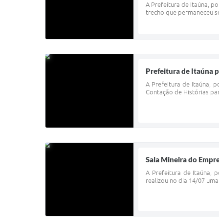
A Prefeitura de Itaúna, p
trecho que permaneceu sem
Prefeitura de Itaúna 
A Prefeitura de Itaúna, p
Contação de Histórias par
Sala Mineira do Empre
A Prefeitura de Itaúna,
realizou no dia 14/07 uma 