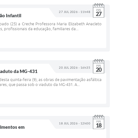
JUL
27 JUL 2026 - 11h48
27
o Infantil
bado (25) a Creche Professora Maria Elizabeth Anacleto
, profissionais da educação, familiares da...
JUL
20 JUL 2026 - 16h35
20
 viaduto da MG-431
desta quinta-feira (9), as obras de pavimentação asfáltica
res, que passa sob o viaduto da MG-431. A...
JUL
18 JUL 2026 - 12h00
18
stimentos em