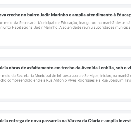
ova creche no bairro Jadir Marinho e amplia atendimento à Educaçã
por meio da Secretaria Municipal de Educação, inaugurou na manhã deste sá
njunto Habitacional Jadir Marinho. A solenidade reuniu autoridades municipais
inicia obras de asfaltamento em trecho da Avenida Lenhita, sob o
r meio da Secretaria Municipal de Infraestrutura e Serviços, iniciou, na manhã 
echo compreendido entre a Rua Antônio Alves Rodrigues e a Rua Joaquim Tava
inicia entrega de nova passarela na Várzea da Olaria e amplia inve