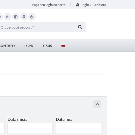
Login / Cadastro
Faça seu login no portal
+
A-
CONTATO
LGPD
E-SUS
Data inicial
Data final