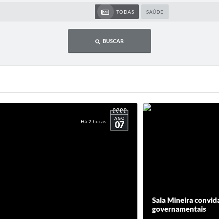
TODAS
SAÚDE
BUSCAR
AGO
Há 2 horas
07
Sala Mineira convid
governamentais