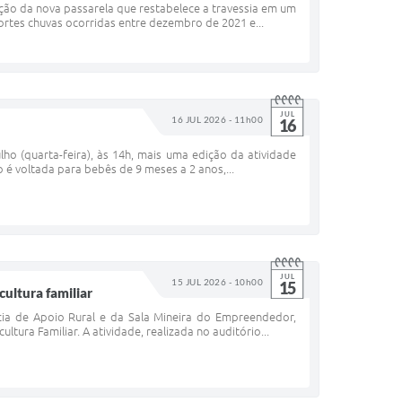
rução da nova passarela que restabelece a travessia em um
ortes chuvas ocorridas entre dezembro de 2021 e...
JUL
16 JUL 2026 - 11h00
16
ulho (quarta-feira), às 14h, mais uma edição da atividade
 é voltada para bebês de 9 meses a 2 anos,...
JUL
15 JUL 2026 - 10h00
15
ultura familiar
cia de Apoio Rural e da Sala Mineira do Empreendedor,
tura Familiar. A atividade, realizada no auditório...