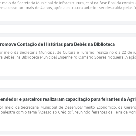
or meio da Secretaria Municipal de Infraestrutura, está na fase final da const
 acesso por mais de 4 anos, após a estrutura anterior ser destruída pelas f
promove Contação de Histórias para Bebês na Biblioteca
or meio da Secretaria Municipal de Cultura e Turismo, realiza no dia 22 de j
a Bebês, na Biblioteca Municipal Engenheiro Osmário Soares Nogueira. A ação
endedor e parceiros realizaram capacitação para feirantes da Agric
 por meio da Secretaria Municipal de Desenvolvimento Econômico, da Gerên
palestra com o tema “Acesso ao Crédito”, reunindo feirantes da Feira da Agricul