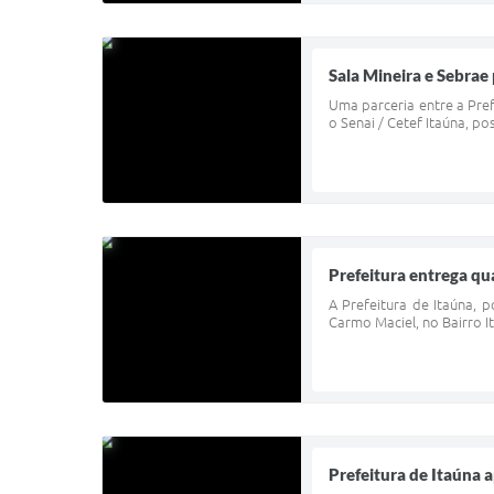
Sala Mineira e Sebra
Uma parceria entre a Pre
o Senai / Cetef Itaúna, po
Prefeitura entrega qu
A Prefeitura de Itaúna, 
Carmo Maciel, no Bairro I
Prefeitura de Itaúna 