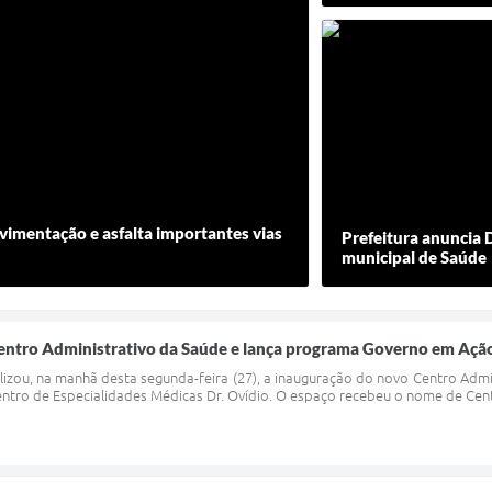
vimentação e asfalta importantes vias
Prefeitura anuncia 
municipal de Saúde
Centro Administrativo da Saúde e lança programa Governo em Açã
alizou, na manhã desta segunda-feira (27), a inauguração do novo Centro Admi
tro de Especialidades Médicas Dr. Ovídio. O espaço recebeu o nome de Cent