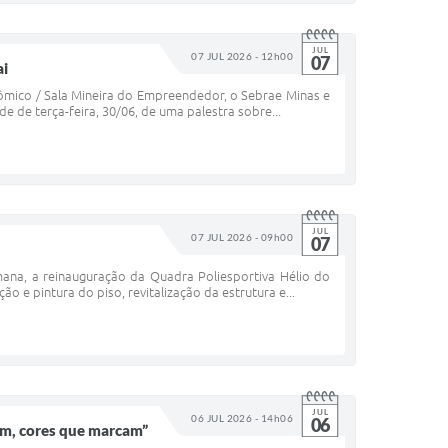
JUL
07 JUL 2026 - 12h00
07
ai
nômico / Sala Mineira do Empreendedor, o Sebrae Minas e
de de terça-feira, 30/06, de uma palestra sobre...
JUL
07 JUL 2026 - 09h00
07
emana, a reinauguração da Quadra Poliesportiva Hélio do
 e pintura do piso, revitalização da estrutura e...
JUL
06 JUL 2026 - 14h06
06
tam, cores que marcam”