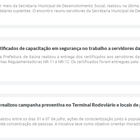
or meio da Secretaria Municipal de Desenvolvimento Social, realizou na última
telares suplentes. O encontro reuniu servidores da Secretaria Municipal de De
rtificados de capacitação em segurança no trabalho a servidores da
, a Prefeitura de Itaúna realizou a entrega dos certificados aos servidores d
as Regulamentadoras NR-11 e NR-12. Os certificados foram entregues pelo pr
a realizou campanha preventiva no Terminal Rodoviário e locais de
realizou entre os dias 01 e 07 de julho, ações de conscientização junto à po
nde concentração de pessoas. A iniciativa teve como objetivo orientar morado