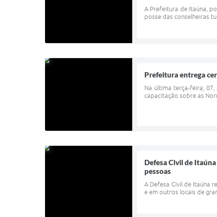
A Prefeitura de Itaúna, p
posse das conselheiras tu
Prefeitura entrega ce
Na última terça-feira, 07
capacitação sobre as Norm
Defesa Civil de Itaún
pessoas
A Defesa Civil de Itaúna 
e em outros locais de gra