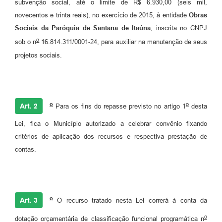
subvenção social, até o limite de R$ 6.930,00 (seis mil,
novecentos e trinta reais), no exercício de 2015, à entidade
Obras
Sociais da Paróquia de Santana de Itaúna
, inscrita no CNPJ
o
sob o n
16.814.311/0001-24, para auxiliar na manutenção de seus
projetos sociais.
o
o
Art. 2
Para os fins do repasse previsto no artigo 1
desta
Lei, fica o Município autorizado a celebrar convênio fixando
critérios de aplicação dos recursos e respectiva prestação de
contas.
o
Art. 3
O recurso tratado nesta Lei correrá à conta da
o
dotação orçamentária de classificação funcional programática n