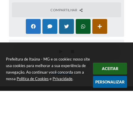
COMPARTILHAR
Prefeitura de Itaúna - MG e os cookies: nosso site
usa cookies para melhorar a sua experiência de
ACEITAR
navegação. Ao continuar você concorda com a
nossa
Política de Cookies
e
Privacidade
.
PERSONALIZAR
Telefone: (37) 3249-9500
Endereço: Avenida Boulevard, 153 - Boulevard Lago Sul | CEP:
35680-760
Atendimento de segunda a sexta-feira das 8 às 16h
Prefeitura de Itaúna - MG