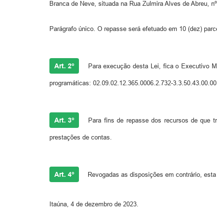
Branca de Neve, situada na Rua Zulmira Alves de Abreu, nº
Parágrafo único. O repasse será efetuado em 10 (dez) parce
Art. 2º
Para execução desta Lei, fica o Executivo Mun
programáticas: 02.09.02.12.365.0006.2.732-3.3.50.43.00.0
Art. 3º
Para fins de repasse dos recursos de que tra
prestações de contas.
Art. 4º
Revogadas as disposições em contrário, esta 
Itaúna, 4 de dezembro de 2023.