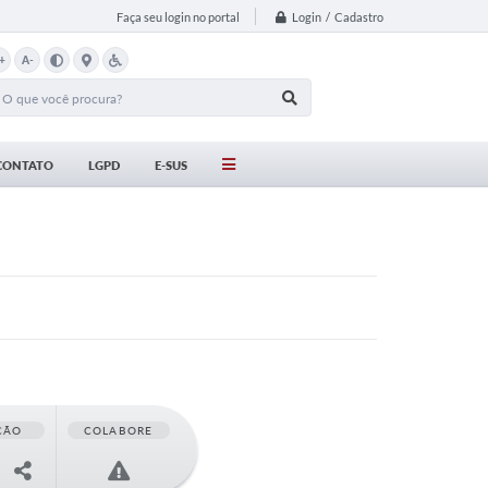
Login / Cadastro
Faça seu login no portal
+
A-
CONTATO
LGPD
E-SUS
ÇÃO
COLABORE