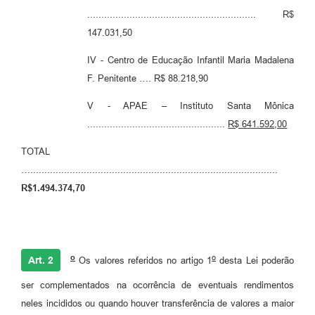
............................................................ R$
147.031,50
IV - Centro de Educação Infantil Maria Madalena
F. Penitente …. R$ 88.218,90
V - APAE – Instituto Santa Mônica
.................................................
R$ 641.592,00
TOTAL
…........................................................................................
R$1.494.374,70
o
o
Art. 2
Os valores referidos no artigo 1
desta Lei poderão
ser complementados na ocorrência de eventuais rendimentos
neles incididos ou quando houver transferência de valores a maior