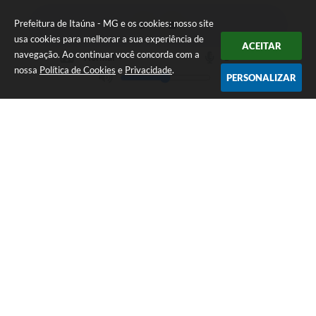
Prefeitura de Itaúna - MG e os cookies: nosso site
usa cookies para melhorar a sua experiência de
ACEITAR
navegação. Ao continuar você concorda com a
nossa
Política de Cookies
e
Privacidade
.
PERSONALIZAR
Telefone: (37) 3249-9500
Endereço: Avenida Boulevard, 153 - Boulevard Lago Sul | CEP:
35680-760
Atendimento de segunda a sexta-feira das 8 às 16h
Prefeitura de Itaúna - MG
Versão do Sistema:
3.5.3 - 19/06/2026
Portal atualizado em:
07/08/2026 16:55
Dados Abertos
Copyright Instar - 2006-2026. Todos os direitos reservados -
Instar Tecnologia