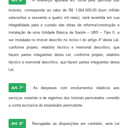
Art. 6º
A diferença apurada em torna pela permuta dos
imóveis, corresponde ao valor de R$ 1.664.000,00 (hum milhão
seiscentos e sessenta e quatro mil reais), será revertida em sua
integralidade para o custeio das obras de reforma/construção e
instalação de uma Unidade Básica de Saúde – UBS – Tipo II, a
ser instalada no imóvel descrito no inciso I do artigo 4º desta Lei,
conforme projeto, relatório técnico e memorial descritivo, que
fazem partes integrantes desta Lei, conforme projeto, relatório
técnico e memorial descritivo, que fazem partes integrantes desta
Lei.
Art. 7º
As despesas com emolumentos relativos aos
serviços notariais e de registros dos imóveis permutados correrão
a conta exclusiva do empresário permutante.
Art. 8º
Revogadas as disposições em contrário, esta Lei