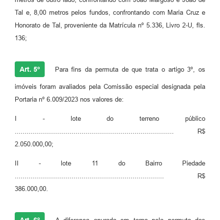
Tal e, 8,00 metros pelos fundos, confrontando com Maria Cruz e
Honorato de Tal, proveniente da Matrícula nº 5.336, Livro 2-U, fls.
136;
Art. 5º
Para fins da permuta de que trata o artigo 3º, os
imóveis foram avaliados pela Comissão especial designada pela
Portaria nº 6.009/2023 nos valores de:
I - lote do terreno público
................................................................................. R$
2.050.000,00;
II - lote 11 do Bairro Piedade
............................................................................ R$
386.000,00.