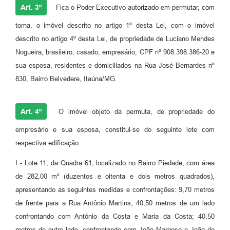
Art. 3º
Fica o Poder Executivo autorizado em permutar, com
torna, o imóvel descrito no artigo 1º desta Lei, com o imóvel
descrito no artigo 4º desta Lei, de propriedade de Luciano Mendes
Nogueira, brasileiro, casado, empresário, CPF nº 908.398.386-20 e
sua esposa, residentes e domiciliados na Rua José Bernardes nº
830, Bairro Belvedere, Itaúna/MG.
Art. 4º
O imóvel objeto da permuta, de propriedade do
empresário e sua esposa, constitui-se do seguinte lote com
respectiva edificação:
I - Lote 11, da Quadra 61, localizado no Bairro Piedade, com área
de 282,00 m² (duzentos e oitenta e dois metros quadrados),
apresentando as seguintes medidas e confrontações: 9,70 metros
de frente para a Rua Antônio Martins; 40,50 metros de um lado
confrontando com Antônio da Costa e Maria da Costa; 40,50
metros de outro lado, confrontando com João Margoso e João de