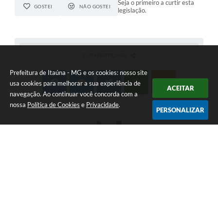
Seja o primeiro a curtir esta
GOSTEI
NÃO GOSTEI
legislação.
COMPARTILHAR
Prefeitura de Itaúna - MG e os cookies: nosso site
usa cookies para melhorar a sua experiência de
ACEITAR
navegação. Ao continuar você concorda com a
nossa
Política de Cookies
e
Privacidade
.
PERSONALIZAR
Telefone: (37) 3249-9500
Endereço: Avenida Boulevard, 153 - Boulevard Lago Sul | CEP:
35680-760