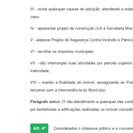
III - evitar quaisquer causas de poluição, atendendo a tod
caso;
IV - apresentar projeto de construção civil à Secretaria Mu
V - elaborar Projeto de Segurança Contra Incêndio e Pânic
VI - recolher os impostos municipais;
VII - não interromper suas atividades por período superio
inatividade;
VIII – manter a finalidade do imóvel, assegurando ao Po
terceiros sem a interveniência do Município.
Parágrafo único.
O não atendimento a quaisquer das condiç
por benfeitorias e edificações realizadas no imóvel concedi
Art. 4º
Considerados o interesse público e a conveniê