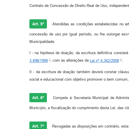
Contrato de Concessão de Direito Real de Uso, independent
Art. 5º
Atendidas as condições estabelecidas no arti
concessão de uso por igual período, ou lhe outorgar esc
Municipalidade.
I - na hipótese de doação, da escritura definitiva constará
3.498/1999
, com as alterações da
Lei nº 4.342/2008
;
II - da escritura de doação também deverá constar cláusul
social e educacional com objetivo promover o bem comum, 
Art. 6º
Compete à Secretaria Municipal de Administ
Município, a fiscalização do cumprimento desta Lei, das c
Art. 7º
Revogadas as disposições em contrário, esta 