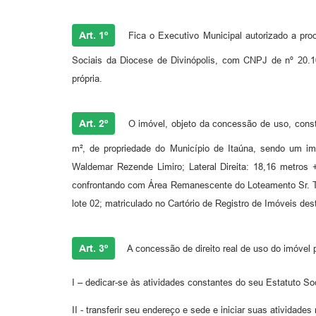
Art. 1º
Fica o Executivo Municipal autorizado a proc
Sociais da Diocese de Divinópolis, com CNPJ de nº 20.1
própria.
Art. 2º
O imóvel, objeto da concessão de uso, consti
m², de propriedade do Município de Itaúna, sendo um im
Waldemar Rezende Limiro; Lateral Direita: 18,16 metros
confrontando com Área Remanescente do Loteamento Sr. T
lote 02; matriculado no Cartório de Registro de Imóveis de
Art. 3º
A concessão de direito real de uso do imóvel p
I – dedicar-se às atividades constantes do seu Estatuto Soc
II - transferir seu endereço e sede e iniciar suas ativida