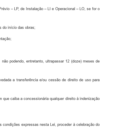
révio – LP, de Instalação – LI e Operacional – LO, se for o
s do início das obras;
ntação;
o, não podendo, entretanto, ultrapassar 12 (doze) meses de
edada a transferência e/ou cessão de direito de uso para
 que caiba a concessionária qualquer direito à indenização
as condições expressas nesta Lei, proceder à celebração do