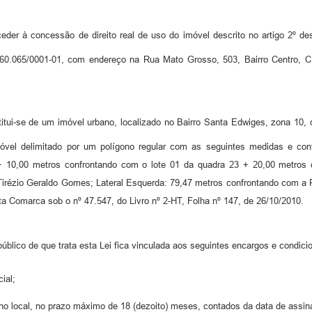
eder à concessão de direito real de uso do imóvel descrito no artigo 2º de
60.065/0001-01, com endereço na Rua Mato Grosso, 503, Bairro Centro, CE
tui-se de um imóvel urbano, localizado no Bairro Santa Edwiges, zona 10, q
óvel delimitado por um polígono regular com as seguintes medidas e con
 + 10,00 metros confrontando com o lote 01 da quadra 23 + 20,00 metros
irézio Geraldo Gomes; Lateral Esquerda: 79,47 metros confrontando com a 
sta Comarca sob o nº 47.547, do Livro nº 2-HT, Folha nº 147, de 26/10/2010.
úblico de que trata esta Lei fica vinculada aos seguintes encargos e condici
ial;
des no local, no prazo máximo de 18 (dezoito) meses, contados da data de assi