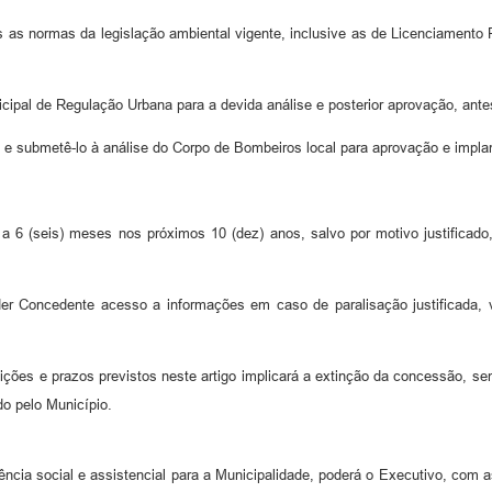
as as normas da legislação ambiental vigente, inclusive as de Licenciamento P
nicipal de Regulação Urbana para a devida análise e posterior aprovação, ante
o e submetê-lo à análise do Corpo de Bombeiros local para aprovação e impla
r a 6 (seis) meses nos próximos 10 (dez) anos, salvo por motivo justificad
der Concedente acesso a informações em caso de paralisação justificada, v
ões e prazos previstos neste artigo implicará a extinção da concessão, sem
do pelo Município.
ncia social e assistencial para a Municipalidade, poderá o Executivo, com 