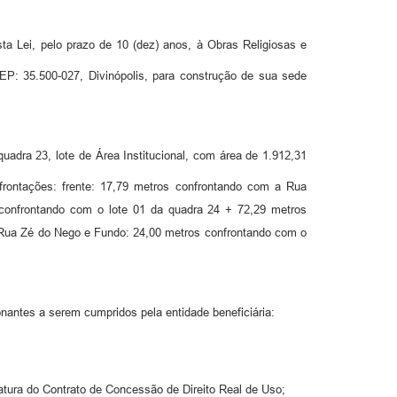
sta Lei, pelo prazo de 10 (dez) anos, à Obras Religiosas e
P: 35.500-027, Divinópolis, para construção de sua sede
uadra 23, lote de Área Institucional, com área de 1.912,31
frontações: frente: 17,79 metros confrontando com a Rua
 confrontando com o lote 01 da quadra 24 + 72,29 metros
Rua Zé do Nego e Fundo: 24,00 metros confrontando com o
onantes a serem cumpridos pela entidade beneficiária:
natura do Contrato de Concessão de Direito Real de Uso;