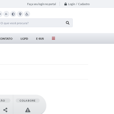
Login / Cadastro
Faça seu login no portal
+
A-
CONTATO
LGPD
E-SUS
ÇÃO
COLABORE