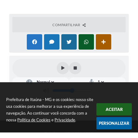
COMPARTILHAR
Prefeitura de Itaúna - MG e os cookies: nosso site
usa cookies para melhorar a sua experiência de
ACEITAR
navegação. Ao continuar você concorda com a
nossa
Política de Cookies
e
Privacidade
.
PERSONALIZAR
Telefone: (37) 3249-9500