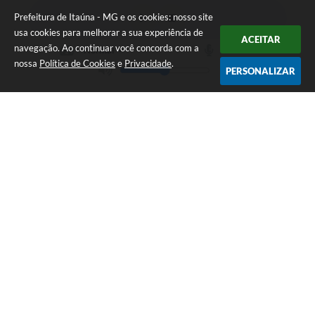
Prefeitura de Itaúna - MG e os cookies: nosso site
usa cookies para melhorar a sua experiência de
ACEITAR
navegação. Ao continuar você concorda com a
nossa
Política de Cookies
e
Privacidade
.
PERSONALIZAR
Telefone: (37) 3249-9500
Endereço: Avenida Boulevard, 153 - Boulevard Lago Sul | CEP:
35680-760
Atendimento de segunda a sexta-feira das 8 às 16h
Prefeitura de Itaúna - MG
Versão do Sistema:
3.5.3 - 19/06/2026
Portal atualizado em:
07/08/2026 16:55
Dados Abertos
Copyright Instar - 2006-2026. Todos os direitos reservados -
Instar Tecnologia