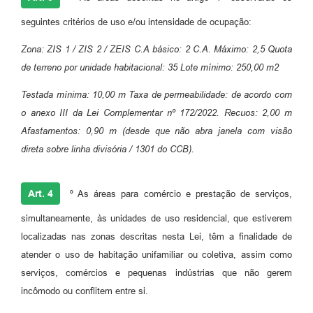
seguintes critérios de uso e/ou intensidade de ocupação:
Zona: ZIS 1 / ZIS 2 / ZEIS
C.A básico: 2 C.A. Máximo: 2,5
Quota
de terreno por unidade habitacional: 35
Lote mínimo: 250,00 m
2
Testada mínima: 10,00 m
Taxa de permeabilidade: de acordo com
o anexo III da Lei Complementar nº 172/2022.
Recuos: 2,00 m
Afastamentos: 0,90 m (desde que não abra janela com visão
direta sobre linha divisória /
1301 do CCB).
Art. 4
º As áreas para comércio e prestação de serviços,
simultaneamente, às unidades de uso residencial, que estiverem
localizadas nas zonas descritas nesta Lei, têm a finalidade de
atender o uso de habitação unifamiliar ou coletiva, assim como
serviços, comércios e pequenas indústrias que não gerem
incômodo ou conflitem entre si.