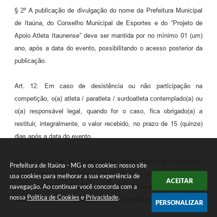
§ 2º A publicação de divulgação do nome da Prefeitura Municipal
de Itaúna, do Conselho Municipal de Esportes e do “Projeto de
Apoio Atleta Itaunense” deve ser mantida por no mínimo 01 (um)
ano, após a data do evento, possibilitando o acesso posterior da
publicação.
Art. 12. Em caso de desistência ou não participação na
competição, o(a) atleta / paratleta / surdoatleta contemplado(a) ou
o(a) responsável legal, quando for o caso, fica obrigado(a) a
restituir, integralmente, o valor recebido, no prazo de 15 (quinze)
dias após a data do evento.
Art. 13. Em caso de pendência ou indeferimento de solicitação,
Prefeitura de Itaúna - MG e os cookies: nosso site
o(a) atleta / paratleta / surdoatleta contemplado(a) será
usa cookies para melhorar a sua experiência de
ACEITAR
navegação. Ao continuar você concorda com a
notificado(a) oficialmente, por e-mail, devendo regularizar sua
nossa
Política de Cookies
e
Privacidade
.
situação em até 15 (quinze) dias após a notificação.
PERSONALIZAR