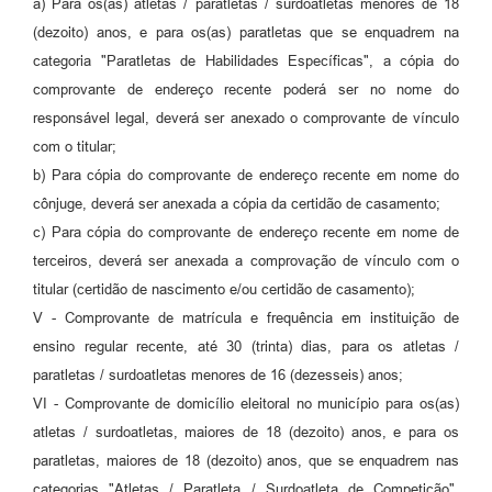
a) Para os(as) atletas / paratletas / surdoatletas menores de 18
(dezoito) anos, e para os(as) paratletas que se enquadrem na
categoria "Paratletas de Habilidades Específicas", a cópia do
comprovante de endereço recente poderá ser no nome do
responsável legal, deverá ser anexado o comprovante de vínculo
com o titular;
b) Para cópia do comprovante de endereço recente em nome do
cônjuge, deverá ser anexada a cópia da certidão de casamento;
c) Para cópia do comprovante de endereço recente em nome de
terceiros, deverá ser anexada a comprovação de vínculo com o
titular (certidão de nascimento e/ou certidão de casamento);
V - Comprovante de matrícula e frequência em instituição de
ensino regular recente, até 30 (trinta) dias, para os atletas /
paratletas / surdoatletas menores de 16 (dezesseis) anos;
VI - Comprovante de domicílio eleitoral no município para os(as)
atletas / surdoatletas, maiores de 18 (dezoito) anos, e para os
paratletas, maiores de 18 (dezoito) anos, que se enquadrem nas
categorias "Atletas / Paratleta / Surdoatleta de Competição",