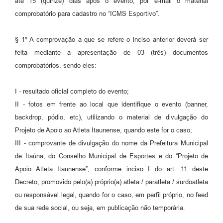
até 15 (quinze) dias após o evento, por e-mail o material
comprobatório para cadastro no “ICMS Esportivo”.
§ 1º A comprovação a que se refere o inciso anterior deverá ser
feita mediante a apresentação de 03 (três) documentos
comprobatórios, sendo eles:
I - resultado oficial completo do evento;
II - fotos em frente ao local que identifique o evento (banner,
backdrop, pódio, etc), utilizando o material de divulgação do
Projeto de Apoio ao Atleta Itaunense, quando este for o caso;
III - comprovante de divulgação do nome da Prefeitura Municipal
de Itaúna, do Conselho Municipal de Esportes e do “Projeto de
Apoio Atleta Itaunense”, conforme inciso I do art. 11 deste
Decreto, promovido pelo(a) próprio(a) atleta / paratleta / surdoatleta
ou responsável legal, quando for o caso, em perfil próprio, no feed
de sua rede social, ou seja, em publicação não temporária.