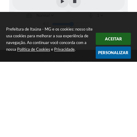
Prefeitura de Itaúna - MG e os cookies: nosso site
usa cookies para melhorar a sua experiência de
ACEITAR
navegação. Ao continuar você concorda com a
nossa
Política de Cookies
e
Privacidade
.
PERSONALIZAR
Telefone: (37) 3249-9500
Endereço: Avenida Boulevard, 153 - Boulevard Lago Sul | CEP:
35680-760
Atendimento de segunda a sexta-feira das 8 às 16h
Prefeitura de Itaúna - MG
Versão do Sistema:
3.5.3 - 19/06/2026
Portal atualizado em:
07/08/2026 16:55
Dados Abertos
Copyright Instar - 2006-2026. Todos os direitos reservados -
Instar Tecnologia