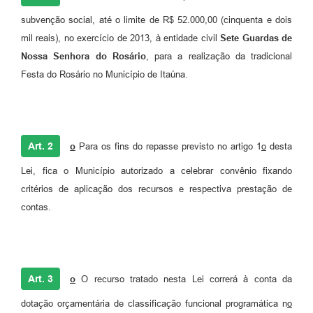
subvenção social, até o limite de R$ 52.000,00 (cinquenta e dois
mil reais), no exercício de 2013, à entidade civil
Sete Guardas de
Nossa Senhora do Rosário
, para a realização da tradicional
Festa do Rosário no Município de Itaúna.
Art. 2
o
Para os fins do repasse previsto no artigo 1
o
desta
Lei, fica o Município autorizado a celebrar convênio fixando
critérios de aplicação dos recursos e respectiva prestação de
contas.
Art. 3
o
O recurso tratado nesta Lei correrá à conta da
dotação orçamentária de classificação funcional programática n
o