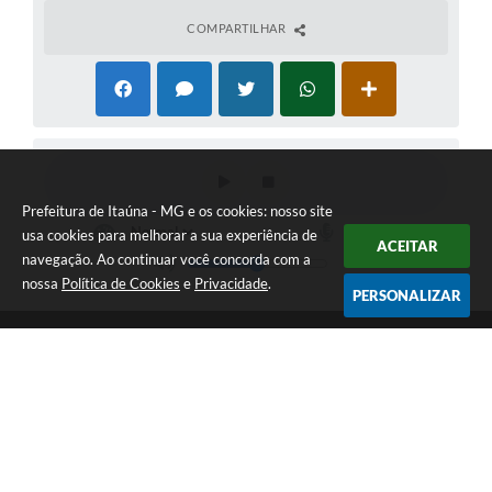
COMPARTILHAR
Prefeitura de Itaúna - MG e os cookies: nosso site
usa cookies para melhorar a sua experiência de
ACEITAR
navegação. Ao continuar você concorda com a
nossa
Política de Cookies
e
Privacidade
.
PERSONALIZAR
Telefone: (37) 3249-9500
Endereço: Avenida Boulevard, 153 - Boulevard Lago Sul | CEP:
35680-760
Atendimento de segunda a sexta-feira das 8 às 16h
Prefeitura de Itaúna - MG
Versão do Sistema:
3.5.3 - 19/06/2026