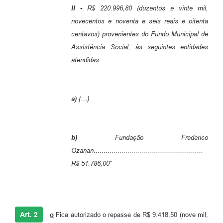
II -
R$ 220.996,80 (duzentos e vinte mil,
novecentos e noventa e seis reais e oitenta
centavos) provenientes do Fundo Municipal de
Assistência Social, às seguintes entidades
atendidas:
a)
(…)
b)
Fundação Frederico
Ozanan
.......................................................
R$ 51.786,00
"
Art. 2
o
Fica autorizado o repasse de R$ 9.418,50 (nove mil,