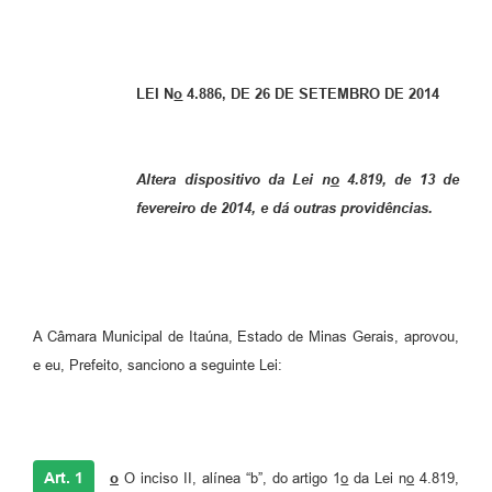
LEI N
o
4.886, DE 26 DE SETEMBRO DE 2014
Altera dispositivo da Lei n
o
4.819, de 13 de
fevereiro de 2014, e dá outras providências.
A Câmara Municipal de Itaúna, Estado de Minas Gerais, aprovou,
e eu, Prefeito, sanciono a seguinte Lei:
Art. 1
o
O inciso II, alínea “b”, do artigo 1
o
da Lei n
o
4.819,