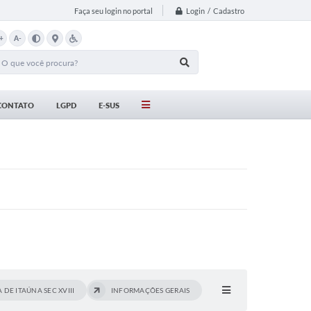
Login / Cadastro
Faça seu login no portal
+
A-
CONTATO
LGPD
E-SUS
 DE ITAÚNA SEC XVIII
INFORMAÇÕES GERAIS