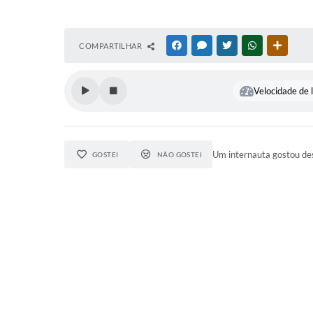
COMPARTILHAR
FACEBOOK
MESSENGER
TWITTER
WHATSAPP
OUTRAS
Velocidade de l
Um internauta gostou des
GOSTEI
NÃO GOSTEI