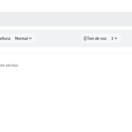
 MÍDIAS
eitura:
Tom de voz:
te serviço.