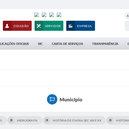
A
CIDADÃO
SERVIDOR
EMPRESA
LICAÇÕES OFICIAIS
SIC
CARTA DE SERVIÇOS
TRANSPARÊNCIA
Município
S
HIDROGRAFIA
HISTÓRIA DE ITAÚNA SEC XIX E XX
HISTÓRIA