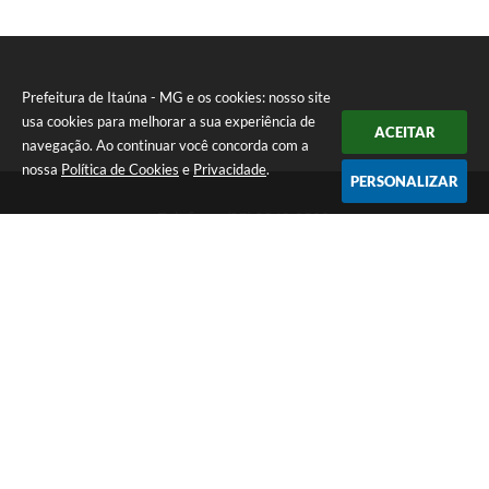
Prefeitura de Itaúna - MG e os cookies: nosso site
usa cookies para melhorar a sua experiência de
ACEITAR
navegação. Ao continuar você concorda com a
nossa
Política de Cookies
e
Privacidade
.
PERSONALIZAR
Telefone: (37) 3249-9500
Endereço: Avenida Boulevard, 153 - Boulevard Lago Sul | CEP:
35680-760
Atendimento de segunda a sexta-feira das 8 às 16h
Prefeitura de Itaúna - MG
Versão do Sistema:
3.5.3 - 19/06/2026
Portal atualizado em:
07/08/2026 16:55
Dados Abertos
Copyright Instar - 2006-2026. Todos os direitos reservados -
Instar Tecnologia