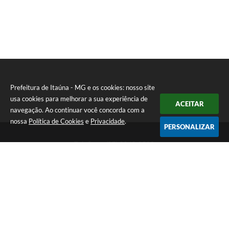
Prefeitura de Itaúna - MG e os cookies: nosso site
usa cookies para melhorar a sua experiência de
ACEITAR
navegação. Ao continuar você concorda com a
nossa
Política de Cookies
e
Privacidade
.
PERSONALIZAR
Telefone: (37) 3249-9500
Endereço: Avenida Boulevard, 153 - Boulevard Lago Sul | CEP:
35680-760
Atendimento de segunda a sexta-feira das 8 às 16h
Prefeitura de Itaúna - MG
Versão do Sistema:
3.5.3 - 19/06/2026
Portal atualizado em:
06/08/2026 16:52
Dados Abertos