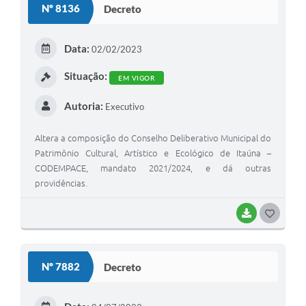
Nº 8136
Decreto
T
E
Data:
02/02/2023
I
Situação:
EM VIGOR
Autoria:
Executivo
Altera a composição do Conselho Deliberativo Municipal do
Patrimônio Cultural, Artístico e Ecológico de Itaúna –
CODEMPACE, mandato 2021/2024, e dá outras
providências.
BAIXAR
G
O
S
Nº 7882
Decreto
T
E