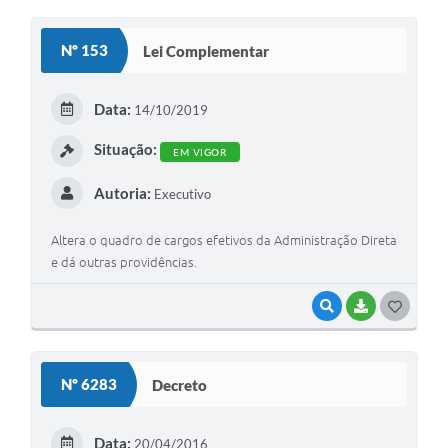
O
S
Nº 153
Lei Complementar
T
E
Data:
14/10/2019
I
Situação:
EM VIGOR
Autoria:
Executivo
Altera o quadro de cargos efetivos da Administração Direta
e dá outras providências.
VISUALIZAR
BAIXAR
G
O
S
Nº 6283
Decreto
T
E
Data:
20/04/2016