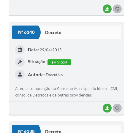
BAIXAR
G
O
S
Nº 6140
Decreto
T
E
Data:
29/04/2015
I
Situação:
EM VIGOR
Autoria:
Executivo
Altera a composição do Conselho Municipal do Idoso – CMI,
consolida Decretos e dá outras providências.
BAIXAR
G
O
S
Nº 6138
Decreto