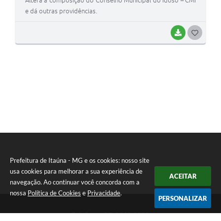
Altera a composição do Conselho Municipal do Idoso – CMI
e dá outras providências.
BAIXAR
G
O
S
T
E
I
Prefeitura de Itaúna - MG e os cookies: nosso site
usa cookies para melhorar a sua experiência de
ACEITAR
navegação. Ao continuar você concorda com a
nossa
Política de Cookies
e
Privacidade
.
PERSONALIZAR
Telefone: (37) 3249-9500