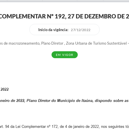
 COMPLEMENTAR Nº 192, 27 DE DEZEMBRO DE 
Início da vigência:
27/12/2022
zes de macrozoneamento, Plano Diretor , Zona Urbana de Turismo Sustentável
EM VIGOR
2022
aneiro de 2022, Plano
Diretor
do
Município
de
Itaúna,
dispondo
sobre
as
 art. 94 da Lei Complementar nº 172, de 4 de janeiro de 2022, nos seguintes tó