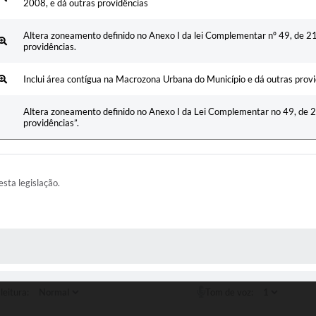
2008, e dá outras providências
Altera zoneamento definido no Anexo I da lei Complementar nº 49, de 21
providências.
Inclui área contígua na Macrozona Urbana do Município e dá outras provi
Altera zoneamento definido no Anexo I da Lei Complementar no 49, de 2
providências”.
esta legislação.
AS MÍDIAS
leitura:
Tom de voz: