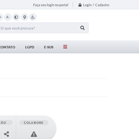
Login / Cadastro
Faça seu login no portal
+
A-
CONTATO
LGPD
E-SUS
ÇÃO
COLABORE