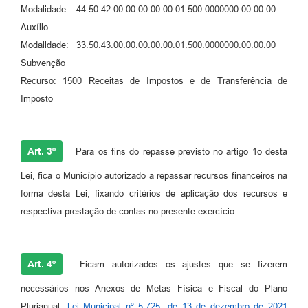
Modalidade: 44.50.42.00.00.00.00.00.01.500.0000000.00.00.00 _
Auxílio
Modalidade: 33.50.43.00.00.00.00.00.01.500.0000000.00.00.00 _
Subvenção
Recurso: 1500 Receitas de Impostos e de Transferência de
Imposto
Art. 3º
Para os fins do repasse previsto no artigo 1o desta
Lei, fica o Município autorizado a repassar recursos financeiros na
forma desta Lei, fixando critérios de aplicação dos recursos e
respectiva prestação de contas no presente exercício.
Art. 4º
Ficam autorizados os ajustes que se fizerem
necessários nos Anexos de Metas Física e Fiscal do Plano
Plurianual,
Lei Municipal nº 5.725, de 13 de dezembro de 2021