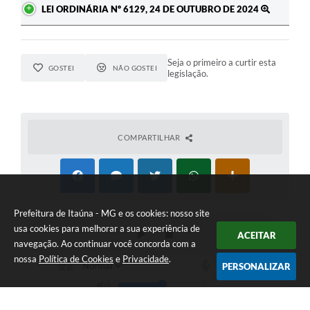
LEI ORDINÁRIA Nº 6129, 24 DE OUTUBRO DE 2024
Seja o primeiro a curtir esta
GOSTEI
NÃO GOSTEI
legislação.
COMPARTILHAR
Prefeitura de Itaúna - MG e os cookies: nosso site
usa cookies para melhorar a sua experiência de
ACEITAR
navegação. Ao continuar você concorda com a
nossa
Política de Cookies
e
Privacidade
.
PERSONALIZAR