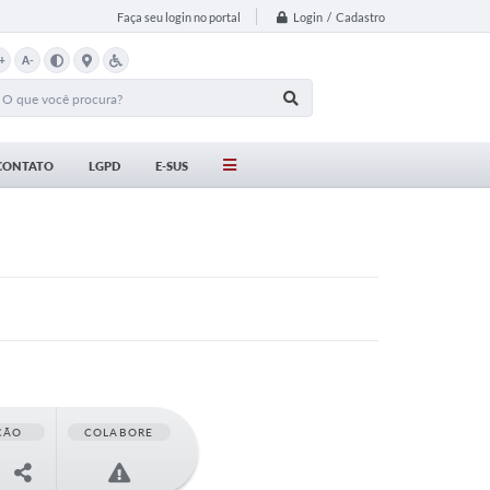
Login / Cadastro
Faça seu login no portal
+
A-
CONTATO
LGPD
E-SUS
ÇÃO
COLABORE