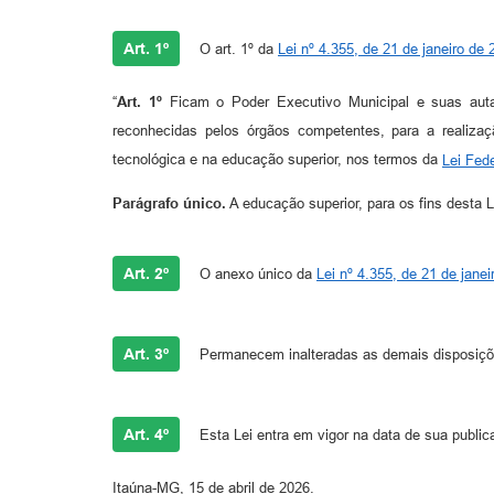
Art. 1º
O art. 1º da
Lei nº 4.355, de 21 de janeiro de 
“
Art. 1º
Ficam o Poder Executivo Municipal e suas autar
reconhecidas pelos órgãos competentes, para a realizaç
tecnológica e na educação superior, nos termos da
Lei Fed
Parágrafo único.
A educação superior, para os fins desta 
Art. 2º
O anexo único da
Lei nº 4.355, de 21 de jane
Art. 3º
Permanecem inalteradas as demais disposiç
Art. 4º
Esta Lei entra em vigor na data de sua public
Itaúna-MG, 15 de abril de 2026.