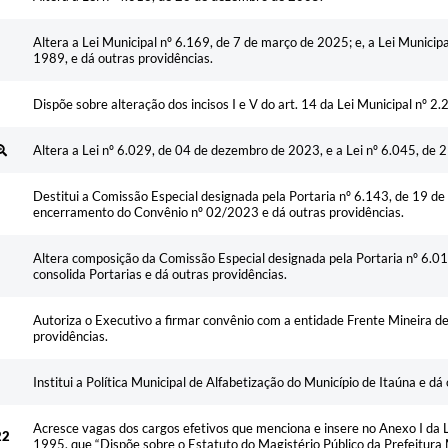
Altera a Lei Municipal nº 6.169, de 7 de março de 2025; e, a Lei Municipa
1989, e dá outras providências.
Dispõe sobre alteração dos incisos I e V do art. 14 da Lei Municipal nº 2
Altera a Lei nº 6.029, de 04 de dezembro de 2023, e a Lei nº 6.045, de
Destitui a Comissão Especial designada pela Portaria nº 6.143, de 19 d
encerramento do Convênio nº 02/2023 e dá outras providências.
Altera composição da Comissão Especial designada pela Portaria nº 6.01
consolida Portarias e dá outras providências.
Autoriza o Executivo a firmar convênio com a entidade Frente Mineira de
providências.
Institui a Política Municipal de Alfabetização do Município de Itaúna e dá
Acresce vagas dos cargos efetivos que menciona e insere no Anexo I da 
22
1995, que “Dispõe sobre o Estatuto do Magistério Público da Prefeitura